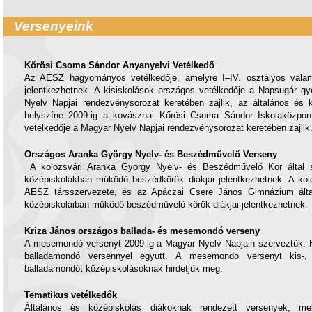
Versenyeink
Kőrösi Csoma Sándor Anyanyelvi Vetélkedő
Az AESZ hagyományos vetélkedője, amelyre I–IV. osztályos valami
jelentkezhetnek. A kisiskolások országos vetélkedője a Napsugár 
Nyelv Napjai rendezvénysorozat keretében zajlik, az általános és 
helyszíne 2009-ig a kovásznai Kőrösi Csoma Sándor Iskolaközpont
vetélkedője a Magyar Nyelv Napjai rendezvénysorozat keretében zajlik
Országos Aranka György Nyelv- és Beszédművelő Verseny
A kolozsvári Aranka György Nyelv- és Beszédművelő Kör által s
középiskolákban működő beszédkörök diákjai jelentkezhetnek. A kol
AESZ társszervezete, és az Apáczai Csere János Gimnázium által
középiskoláiban működő beszédművelő körök diákjai jelentkezhetnek.
Kriza János országos ballada- és mesemondó verseny
A mesemondó versenyt 2009-ig a Magyar Nyelv Napjain szerveztük. H
balladamondó versennyel együtt. A mesemondó versenyt kis-, 
balladamondót középiskolásoknak hirdetjük meg.
Tematikus vetélkedők
Általános és középiskolás diákoknak rendezett versenyek, me