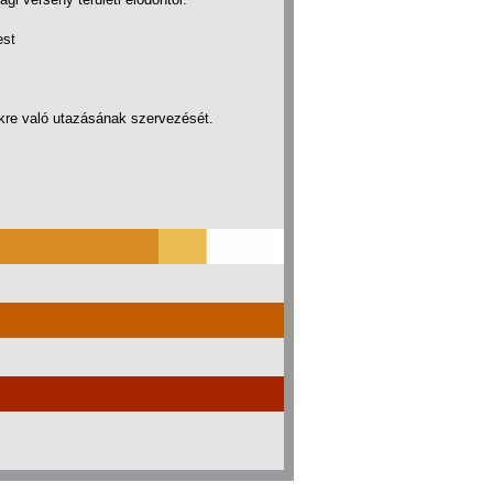
est
kre való utazásának szervezését.