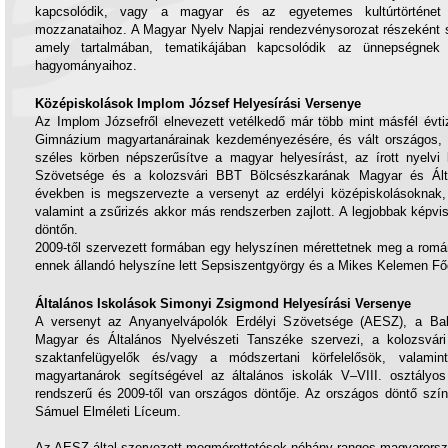
kapcsolódik, vagy a magyar és az egyetemes kultúrtörténet
mozzanataihoz. A Magyar Nyelv Napjai rendezvénysorozat részeként 
amely tartalmában, tematikájában kapcsolódik az ünnepségnek o
hagyományaihoz.
Középiskolások Implom József Helyesírási Versenye
Az Implom Józsefről elnevezett vetélkedő már több mint másfél évtiz
Gimnázium magyartanárainak kezdeményezésére, és vált országos, 
széles körben népszerűsítve a magyar helyesírást, az írott nyelvi
Szövetsége és a kolozsvári BBT Bölcsészkarának Magyar és Álta
években is megszervezte a versenyt az erdélyi középiskolásoknak, 
valamint a zsűrizés akkor más rendszerben zajlott. A legjobbak képvi
döntőn.
2009-től szervezett formában egy helyszínen mérettetnek meg a románi
ennek állandó helyszíne lett Sepsiszentgyörgy és a Mikes Kelemen F
Általános Iskolások Simonyi Zsigmond Helyesírási Versenye
A versenyt az Anyanyelvápolók Erdélyi Szövetsége (AESZ), a B
Magyar és Általános Nyelvészeti Tanszéke szervezi, a kolozsvár
szaktanfelügyelők és/vagy a módszertani körfelelősök, valami
magyartanárok segítségével az általános iskolák V–VIII. osztályo
rendszerű és 2009-től van országos döntője. Az országos döntő szín
Sámuel Elméleti Líceum.
Az AESZ által szervezett megmérettetések néhány rangos magyarországi