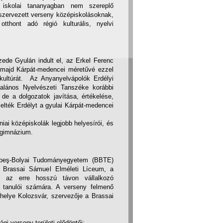
 iskolai tananyagban nem szereplő
szervezett verseny középiskolásoknak,
tthont adó régió kulturális, nyelvi
ede Gyulán indult el, az Erkel Ferenc
majd Kárpát-medencei méretűvé ezzel
 kultúrát. Az Anyanyelvápolók Erdélyi
lános Nyelvészeti Tanszéke korábbi
de a dolgozatok javítása, értékelése,
selték Erdélyt a gyulai Kárpát-medencei
ai középiskolák legjobb helyesírói, és
őgimnázium.
abeş-Bolyai Tudományegyetem (BBTE)
i Brassai Sámuel Elméleti Líceum, a
nt az erre hosszú távon vállalkozó
s tanulói számára. A verseny felmenő
helye Kolozsvár, szervezője a Brassai
 verseny területi elődöntői: