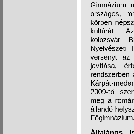
Gimnázium m
országos, m
körben népsze
kultúrát. A
kolozsvári 
Nyelvészeti 
versenyt az 
javítása, é
rendszerben z
Kárpát-meden
2009-től sze
meg a románi
állandó helys
Főgimnázium
Általános 