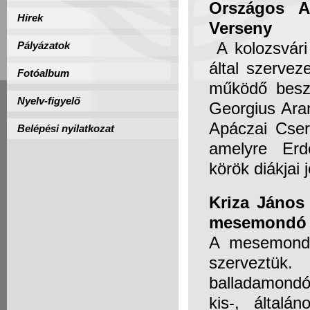
Országos A
Hírek
Verseny
A kolozsvári
Pályázatok
által szerve
Fotóalbum
működő beszé
Nyelv-figyelő
Georgius Ara
Apáczai Cser
Belépési nyilatkozat
amelyre Erd
körök diákjai 
Kriza János
mesemondó 
A mesemondó
szerveztük.
balladamond
kis-, általá