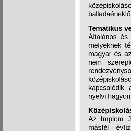
középisko
balladaéneklő
Tematikus v
Általános és
melyeknek té
magyar és az
nem szerepl
rendezvény
középiskolá
kapcsolódik 
nyelvi hagyo
Középiskolá
Az Implom Jó
másfél évti