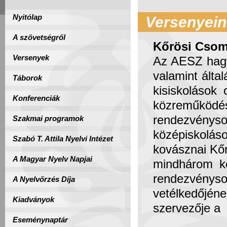
Nyitólap
Versenyein
A szövetségről
Kőrösi Csom
Versenyek
Az AESZ hagy
valamint álta
Táborok
kisiskolások
Konferenciák
közreműk
rendezvénys
Szakmai programok
középiskolás
Szabó T. Attila Nyelvi Intézet
kovásznai Kőr
A Magyar Nyelv Napjai
mindhárom ko
rendezvényso
A Nyelvőrzés Díja
vetélkedőjé
Kiadványok
szervezője a 
Eseménynaptár