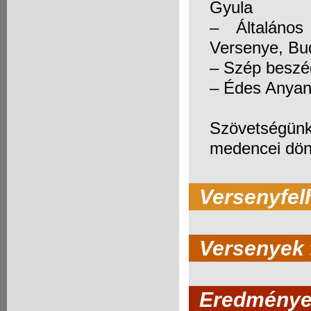
Gyula
– Általános
Versenye, Bu
– Szép beszé
– Édes Anyany
Szövetségünk
medencei dön
Versenyfel
Versenyek f
Eredmény