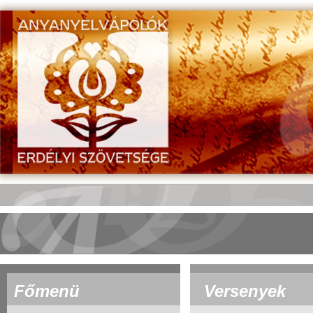
Főmenü
Versenyek