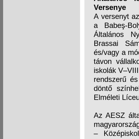
Versenye
A versenyt a
a Babeş-Bo
Általános Ny
Brassai Sám
és/vagy a mód
távon vállal
iskolák V–VII
rendszerű és
döntő színhe
Elméleti Líce
Az AESZ álta
magyarországi
– Középisko